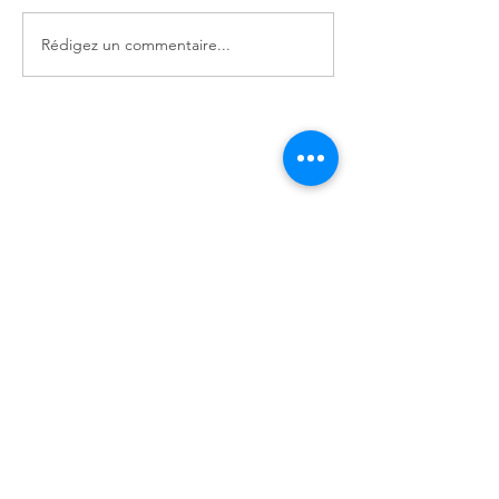
Rédigez un commentaire...
Posts à l'affiche
Revenez bientôt
Dès que de nouveaux posts
seront publiés, vous les verrez
ici.
Posts Récents